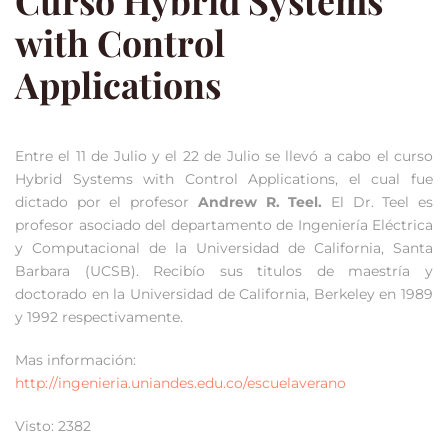
Curso Hybrid Systems
with Control
Applications
Entre el 11 de Julio y el 22 de Julio se llevó a cabo el curso
Hybrid Systems with Control Applications, el cual fue
dictado por el profesor
Andrew R. Teel.
El Dr. Teel es
profesor asociado del departamento de Ingeniería Eléctrica
y Computacional de la Universidad de California, Santa
Barbara (UCSB). Recibío sus titulos de maestría y
doctorado en la Universidad de California, Berkeley en 1989
y 1992 respectivamente.
Mas información:
http://ingenieria.uniandes.edu.co/escuelaverano
Visto: 2382