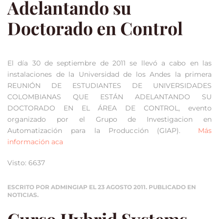
Adelantando su
Doctorado en Control
El día 30 de septiembre de 2011 se llevó a cabo en las
instalaciones de la Universidad de los Andes la primera
REUNIÓN DE ESTUDIANTES DE UNIVERSIDADES
COLOMBIANAS QUE ESTÁN ADELANTANDO SU
DOCTORADO EN EL ÁREA DE CONTROL, evento
organizado por el Grupo de Investigacion en
Automatización para la Producción (GIAP).
Más
información aca
Visto: 6637
ESCRITO POR ADMINGIAP EL
23 AGOSTO 2011
. PUBLICADO EN
NOTICIAS
.