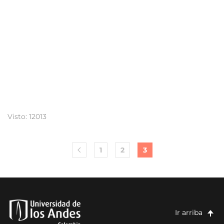
Visto: 12013
1
2
3
Ir arriba