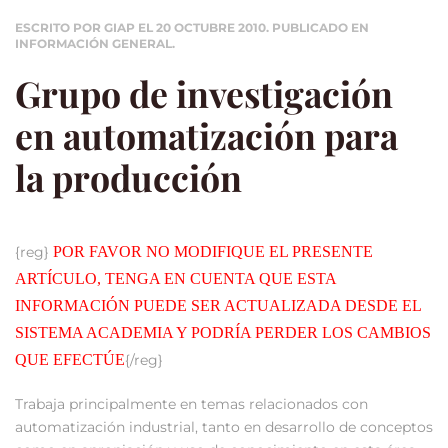
ESCRITO POR GIAP EL
20 OCTUBRE 2010
. PUBLICADO EN
INFORMACIÓN GENERAL
.
Grupo de investigación
en automatización para
la producción
{reg}
POR FAVOR NO MODIFIQUE EL PRESENTE
ARTÍCULO, TENGA EN CUENTA QUE ESTA
INFORMACIÓN PUEDE SER ACTUALIZADA DESDE EL
SISTEMA ACADEMIA Y PODRÍA PERDER LOS CAMBIOS
QUE EFECTÚE
{/reg}
Trabaja principalmente en temas relacionados con
automatización industrial, tanto en desarrollo de conceptos