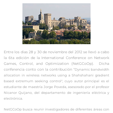
Entre los dias 28 y 30 de noviembre del 2012 se llevó a cabo
la 6ta edición de la International Conference on Network
Games, Control, and Optimization (NetGCoOp). Dicha
conferencia conto con la contribución "
Dynamic bandwidth
allocation in wireless networks using a Shahshahani gradient
based extremum seeking control
", cuyo autor principal es el
estudiante de maestría J
orge Poveda, asesorado por el profesor
Nicanor Quijano, del departamento de ingeniería eléctrica y
electrónica.
NetGCoOp busca reunir investigadores de diferentes áreas con