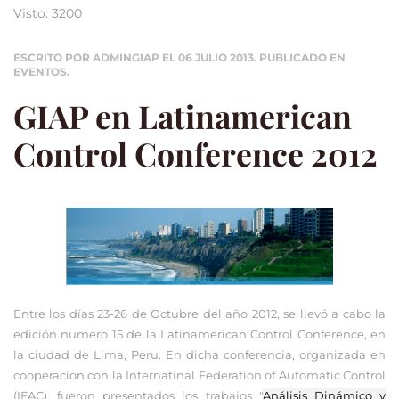
Visto: 3200
ESCRITO POR ADMINGIAP EL
06 JULIO 2013
. PUBLICADO EN
EVENTOS
.
GIAP en Latinamerican
Control Conference 2012
Entre los días 23-26 de Octubre del año 2012, se llevó a cabo la
edición numero 15 de la Latinamerican Control Conference, en
la ciudad de Lima, Peru. En dicha conferencia, organizada en
cooperacion con la Internatinal Federation of Automatic Control
(IFAC), fueron presentados los trabajos
"
Análisis Dinámico y