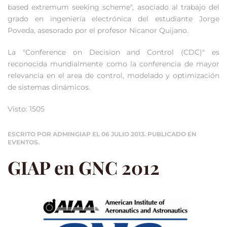
based extremum seeking scheme", asociado al trabajo del
grado en ingeniería electrónica del estudiante Jorge
Poveda, asesorado por el profesor Nicanor Quijano.
La "Conference on Decision and Control (CDC)" es
reconocida mundialmente como la conferencia de mayor
relevancia en el area de control, modelado y optimización
de sistemas dinámicos.
Visto: 1505
ESCRITO POR ADMINGIAP EL
06 JULIO 2013
. PUBLICADO EN
EVENTOS
.
GIAP en GNC 2012