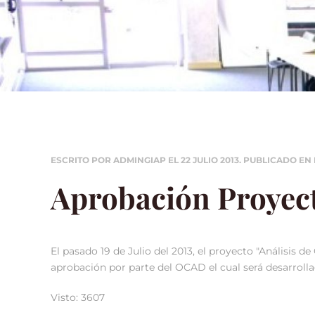
ESCRITO POR ADMINGIAP EL
22 JULIO 2013
. PUBLICADO EN
Aprobación Proyect
El pasado 19 de Julio del 2013, el proyecto "Análisis
aprobación por parte del OCAD el cual será desarroll
Visto: 3607