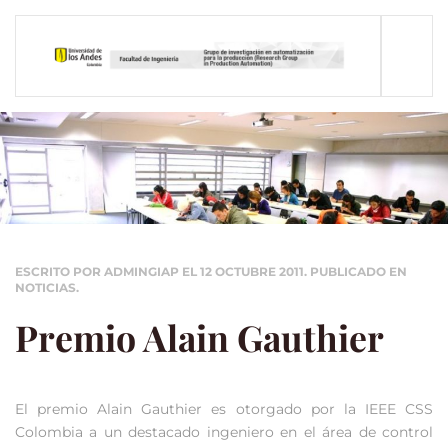
Skip to main content
ESCRITO POR ADMINGIAP EL
12 OCTUBRE 2011
. PUBLICADO EN
NOTICIAS
.
Premio Alain Gauthier
El premio Alain Gauthier es otorgado por la IEEE CSS
Colombia a un destacado ingeniero en el área de control